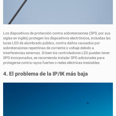
Los dispositivos de protección contra sobretensiones (SPD, por sus
siglas en inglés) protegen los dispositivos electrónicos, incluidas las
luces LED de alumbrado público, contra daños causados ​​por
sobretensiones repentinas de corriente o voltaje debido a
interferencias externas. Si bien los controladores LED pueden tener
SPD incorporados, se recomienda instalar SPD adicionales para
protegerse contra rayos fuertes o redes eléctricas inestables.
4. El problema de la IP/IK más baja