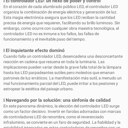
l
El controlador LED: un nexo de poder y control
En el corazón de cada alumbrado público LED, el controlador LED
organiza la combinación de energía eléctrica y generación de luz.
Esta magia electrónica asegura que los LED reciban la cantidad
precisa de energía que requieren, facilitando su brillo luminoso. Sin
embargo, como ocurre con cualquier obra maestra tecnológica, el
controlador LED no es inmune a los fallos, las fallas de
funcionamiento y el inevitable paso del tiempo.
l
El inquietante efecto dominó
Cuando falla un controlador LED, desencadena una desconcertante
reacción en cadena que resuena en toda la luminaria. Las
implicaciones pueden variar desde la grave falla total de la lámpara
hasta los LED parpadeantes sutiles pero molestos que emanan
patrones de luz erráticos. La manifestación más sutil, a menudo un
mal funcionamiento parcial del LED, puede irritar a los peatones y
estropear la estética del paisaje urbano.
l
Navegando por la solución: una sinfonía de calidad
En este panorama dinámico, la elección del controlador LED surge
como un factor decisivo. Invertir en farolas adornadas con marcas
de controladores LED de renombre, como el reverenciado
infraluminio, se convierte en un faro de seguridad. La fiabilidad y la
estabilidad integradas en estos controladores de renombre son un