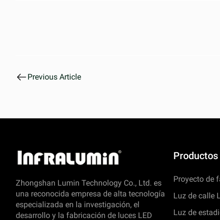
Previous Article
Productos
Proyecto de 
Zhongshan Lumin Technology Co., Ltd. es
una reconocida empresa de alta tecnología
Luz de calle
especializada en la investigación, el
Luz de estad
desarrollo y la fabricación de luces LED