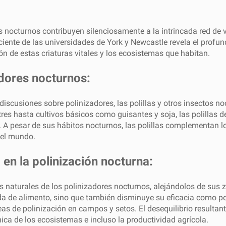
dores nocturnos contribuyen silenciosamente a la intrincada red d
ente de las universidades de York y Newcastle revela el profund
 de estas criaturas vitales y los ecosistemas que habitan.
dores nocturnos:
 discusiones sobre polinizadores, las polillas y otros insectos 
tres hasta cultivos básicos como guisantes y soja, las polillas d
 A pesar de sus hábitos nocturnos, las polillas complementan lo
o el mundo.
 en la polinización nocturna:
itmos naturales de los polinizadores nocturnos, alejándolos de su
de alimento, sino que también disminuye su eficacia como polin
reas de polinización en campos y setos. El desequilibrio resulta
ica de los ecosistemas e incluso la productividad agrícola.