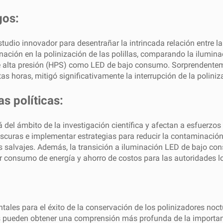
gos:
dio innovador para desentrañar la intrincada relación entre la 
inación en la polinización de las polillas, comparando la ilumi
 de alta presión (HPS) como LED de bajo consumo. Sorprendentem
tas horas, mitigó significativamente la interrupción de la polini
s políticas:
 del ámbito de la investigación científica y afectan a esfuerzo
 oscuras e implementar estrategias para reducir la contaminaci
es salvajes. Además, la transición a iluminación LED de bajo c
consumo de energía y ahorro de costos para las autoridades lo
les para el éxito de la conservación de los polinizadores noctur
s pueden obtener una comprensión más profunda de la importanc