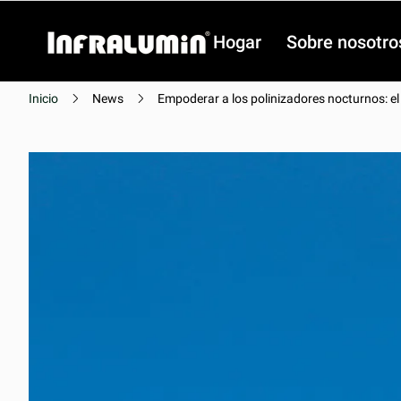
Hogar
Sobre nosotro
Inicio
News
Empoderar a los polinizadores nocturnos: el
Video
Video