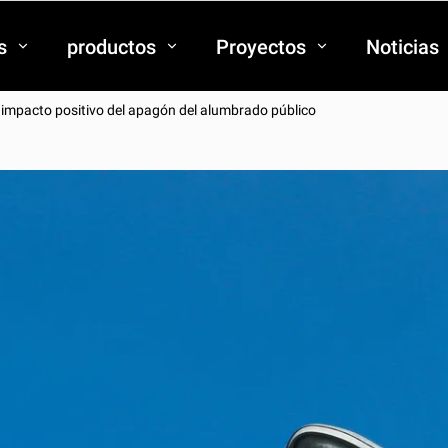
s
productos
Proyectos
Noticias
 impacto positivo del apagón del alumbrado público