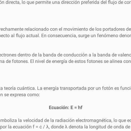
irecta, lo que permite una dirección preferida del flujo de corrie
strechamente relacionado con el movimiento de los portadores de
specto al flujo actual. En consecuencia, surge un fenómeno de
lectrones dentro de la banda de conducción a la banda de valenci
a de fotones. El nivel de energía de estos fotones se alinea con 
a teoría cuántica. La energía transportada por un fotón es funció
ón se expresa como:
Ecuación: E = hf
mboliza la velocidad de la radiación electromagnética, lo que eq
s por la ecuación f = c / λ, donde λ denota la longitud de onda de